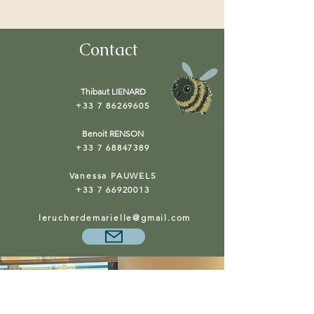
Plateau de Valensole.
Il a été récolté fin juillet sur le 
Contact
Plateau de Valensole.
Il se distingue par sa couleur 
claire 
Thibaut LIENARD
et
 dorée, avec
 un 
goût délicat
 et 
+33 7 86269605
floral, et un parfum agréable et 
Benoit RENSON
intense, typique de la lavande.
+33 7 68847389
Au moment d’être récoltés, tous les 
Vanessa PAUWELS
miels sont liquides et, plus le temps 
+33 7 66920013
passe, plus ils auront tendance à 
s’épaissir, avec des rythmes 
lerucherdemarielle@gmail.com
différents selon les différents miels.
La cristallisation du miel est un 
processus naturel et un gage 
d’authenticité. Il n’affecte ni la 
valeur nutritive ni les bienfaits pour 