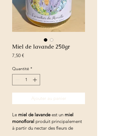
Miel de lavande 250gr
Prix
7,50 €
Quantité
*
Ajouter au panier
Le 
miel de lavande
 est un 
miel 
monofloral
 produit principalement 
à partir du nectar des fleurs de 
lavande 
et 
de 
lavandin
, typique du 