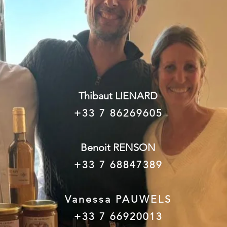
Thibaut LIENARD
+33 7 86269605
Benoit RENSON
+33 7 68847389
Vanessa PAUWELS
+33 7 66920013