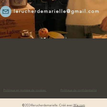
lerucherdemarielle@gmail.com
Politique en matière de cookies
Politique de confidentialité
©2024lerucherdemarielle. Créé avec
Wix.com